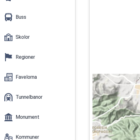
Buss
Skolor
Regioner
Favelorna
Tunnelbanor
Monument
Kommuner