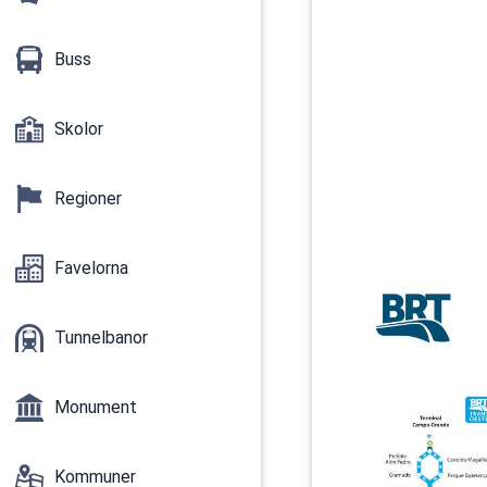
Buss
Skolor
Regioner
Favelorna
Tunnelbanor
Monument
Kommuner