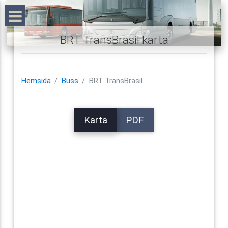
BRT TransBrasil karta
Hemsida
Buss
BRT TransBrasil
Karta
PDF