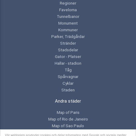
Regioner
Favelorna
Tunnelbanor
Monument
Kommuner
Parker, Trädgårdar
Stränder
Stadsdelar
Gator - Platser
Hallar - stadion
Tåg
Spårvagnar
Cyklar
Staden
Andra städer
Map of Paris
Map of Rio de Janeiro
Map of Sao Paulo
Map of Toronto
Vår webbplats använder cookies och delar information med Google och sociala medier