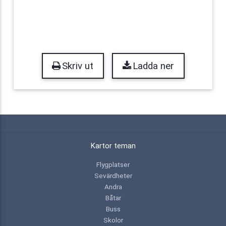
Skriv ut
Ladda ner
Kartor teman
Flygplatser
Sevärdheter
Andra
Båtar
Buss
Skolor