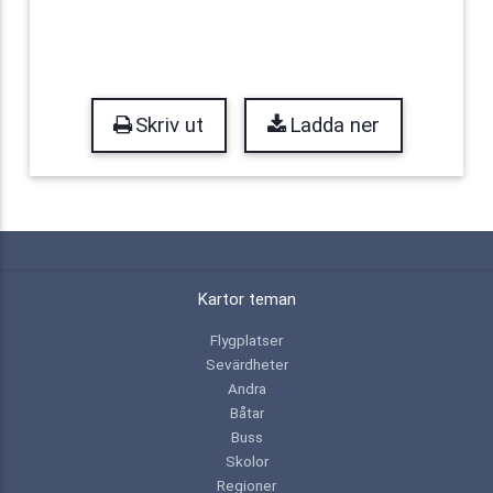
Skriv ut
Ladda ner
Kartor teman
Flygplatser
Sevärdheter
Andra
Båtar
Buss
Skolor
Regioner