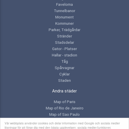
Favelorna
Tunnelbanor
Monument
Kommuner
Parker, Trädgårdar
Stränder
Stadsdelar
Gator - Platser
Hallar - stadion
Tåg
Spårvagnar
Cyklar
Staden
Andra städer
Map of Paris
Map of Rio de Janeiro
Map of Sao Paulo
Map of Toronto
Vår webbplats använder cookies och delar information med Google och sociala medier
lösningar för att förse dig med den bästa upplevelsen: sociala medier-funktioner,