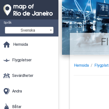
Språk
Svenska
F
Hemsida
Flygplatser
Hemsida
Flygplat
Sevärdheter
Andra
Båtar