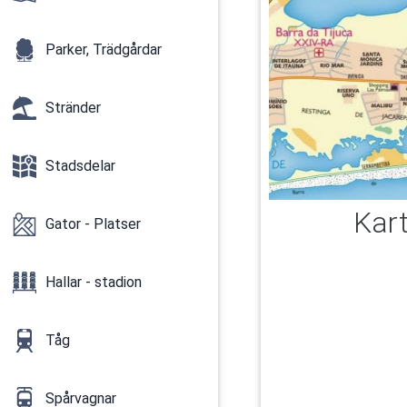
Parker, Trädgårdar
Stränder
Stadsdelar
Kart
Gator - Platser
Hallar - stadion
Tåg
Spårvagnar