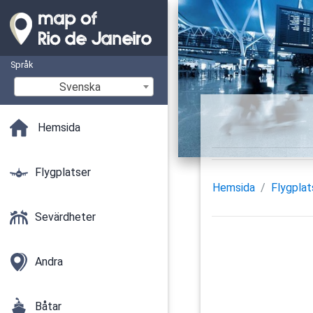
Språk
Svenska
Hemsida
Flygplatser
Hemsida
Flygplat
Sevärdheter
Andra
Båtar