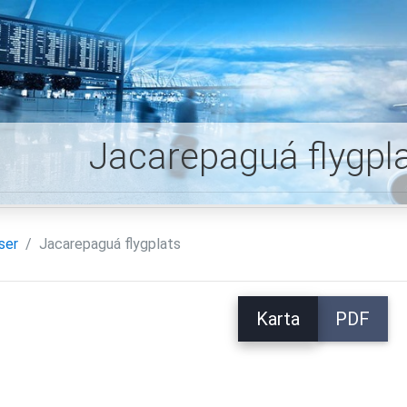
Jacarepaguá flygpla
ser
Jacarepaguá flygplats
Karta
PDF