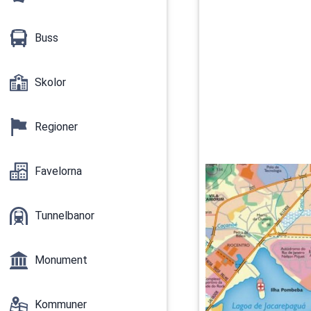
Buss
Skolor
Regioner
Favelorna
Tunnelbanor
Monument
Kommuner