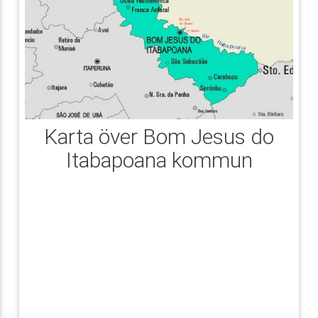
Karta över Bom Jesus do
Itabapoana kommun