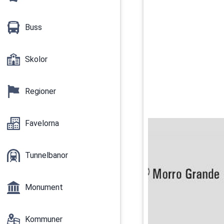
Buss
Skolor
Regioner
Favelorna
Tunnelbanor
Monument
Kommuner