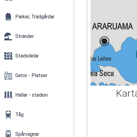
Parker, Trädgårdar
Stränder
Stadsdelar
Gator - Platser
Kart
Hallar - stadion
Tåg
Spårvagnar