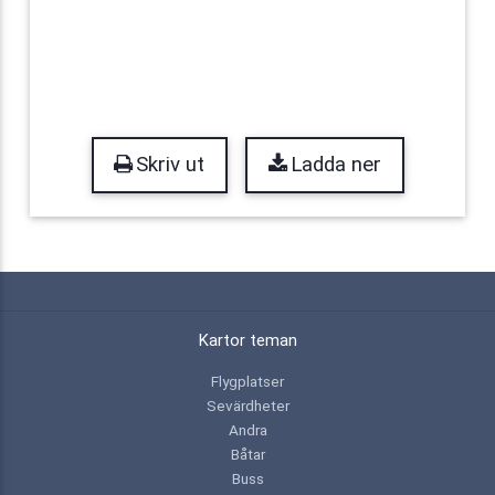
Skriv ut
Ladda ner
Kartor teman
Flygplatser
Sevärdheter
Andra
Båtar
Buss