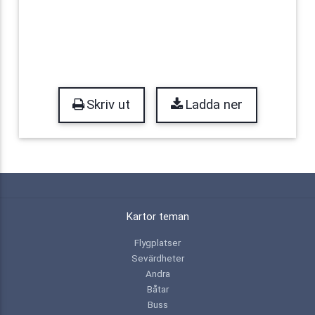
Skriv ut
Ladda ner
Kartor teman
Flygplatser
Sevärdheter
Andra
Båtar
Buss