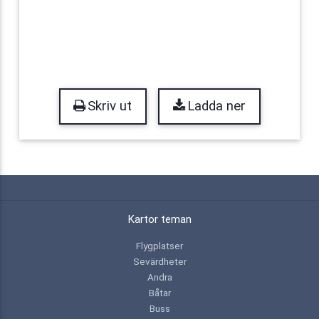
Skriv ut
Ladda ner
Kartor teman
Flygplatser
Sevärdheter
Andra
Båtar
Buss