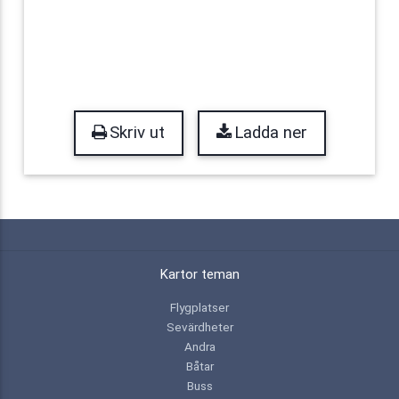
Skriv ut
Ladda ner
Kartor teman
Flygplatser
Sevärdheter
Andra
Båtar
Buss