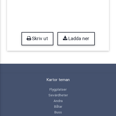
Skriv ut
Ladda ner
Kartor teman
Flygplatser
Sevärdheter
Andra
Båtar
Buss