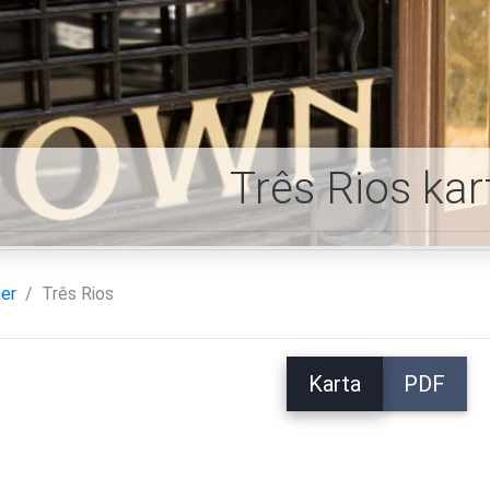
Três Rios kar
er
Três Rios
Karta
PDF