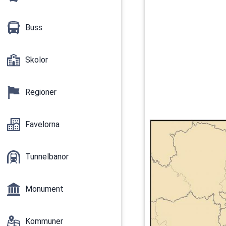
Buss
Skolor
Regioner
Favelorna
Tunnelbanor
Monument
Kommuner