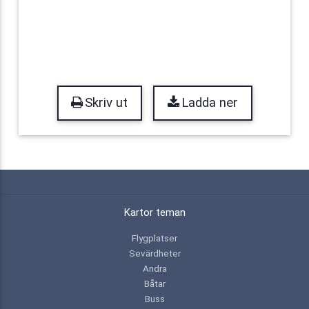
Skriv ut
Ladda ner
Kartor teman
Flygplatser
Sevärdheter
Andra
Båtar
Buss