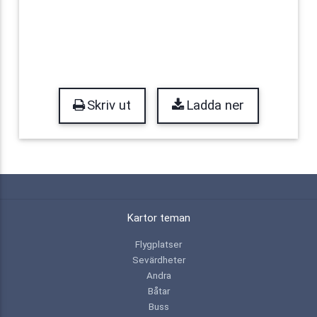
Skriv ut
Ladda ner
Kartor teman
Flygplatser
Sevärdheter
Andra
Båtar
Buss