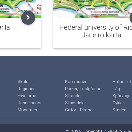
rta
Federal university of Ri
Janeiro karta
Skolor
Kommuner
Hallar - s
Regioner
Parker, Trädgårdar
Tåg
Favelorna
Stränder
Spårvagn
Tunnelbanor
Stadsdelar
Cyklar
Monument
Gator - Platser
Staden
aw
© 2026 Copyright:
NEWebCreati