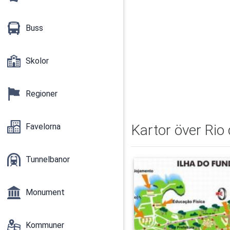
Buss
Skolor
Regioner
Favelorna
Kartor över Rio 
Tunnelbanor
Monument
Kommuner