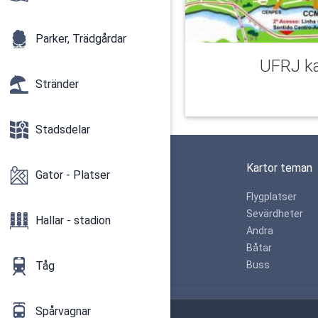
Parker, Trädgårdar
UFRJ ka
Stränder
Stadsdelar
Kartor teman
Gator - Platser
Flygplatser
Sevärdheter
Hallar - stadion
Andra
Båtar
Tåg
Buss
Cookie Consent plugin for the EU cookie l
Spårvagnar