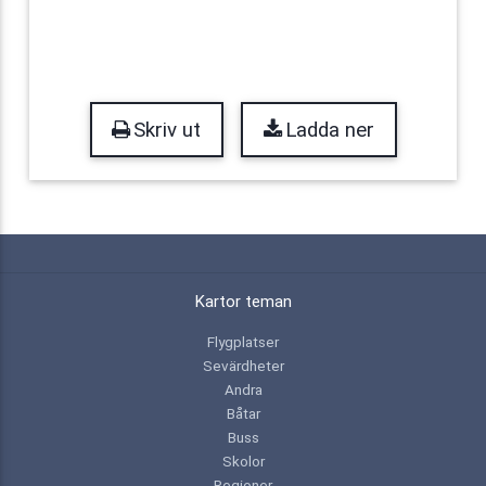
Skriv ut
Ladda ner
Kartor teman
Flygplatser
Sevärdheter
Andra
Båtar
Buss
Skolor
Regioner