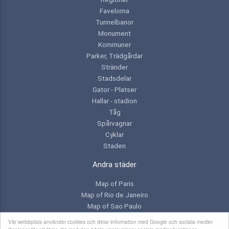
Favelorna
Tunnelbanor
Monument
Kommuner
Parker, Trädgårdar
Stränder
Stadsdelar
Gator - Platser
Hallar - stadion
Tåg
Spårvagnar
Cyklar
Staden
Andra städer
Map of Paris
Map of Rio de Janeiro
Map of Sao Paulo
Map of Toronto
Vår webbplats använder cookies och delar information med Google och sociala medier