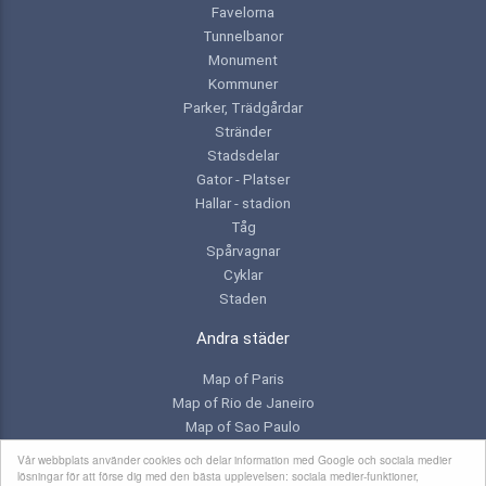
Favelorna
Tunnelbanor
Monument
Kommuner
Parker, Trädgårdar
Stränder
Stadsdelar
Gator - Platser
Hallar - stadion
Tåg
Spårvagnar
Cyklar
Staden
Andra städer
Map of Paris
Map of Rio de Janeiro
Map of Sao Paulo
Map of Toronto
Vår webbplats använder cookies och delar information med Google och sociala medier
lösningar för att förse dig med den bästa upplevelsen: sociala medier-funktioner,