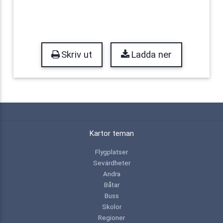
Skriv ut
Ladda ner
Kartor teman
Flygplatser
Sevärdheter
Andra
Båtar
Buss
Skolor
Regioner