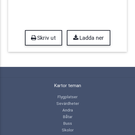
Skriv ut
Ladda ner
Kartor teman
Flygplatser
Sevärdheter
Andra
Båtar
Buss
Skolor