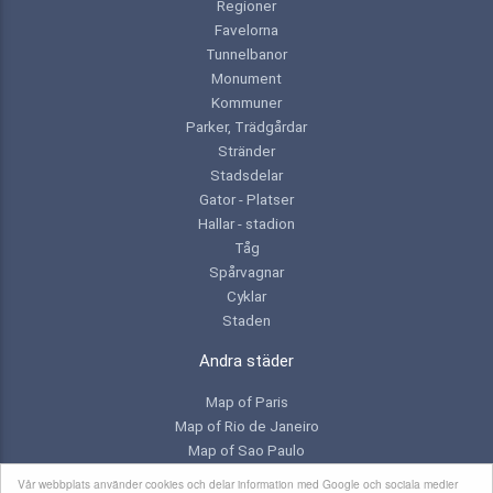
Regioner
Favelorna
Tunnelbanor
Monument
Kommuner
Parker, Trädgårdar
Stränder
Stadsdelar
Gator - Platser
Hallar - stadion
Tåg
Spårvagnar
Cyklar
Staden
Andra städer
Map of Paris
Map of Rio de Janeiro
Map of Sao Paulo
Map of Toronto
Vår webbplats använder cookies och delar information med Google och sociala medier