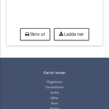
Skriv ut
Ladda ner
Kartor teman
Flygplatser
Sevärdheter
Andra
Båtar
Buss
Skolor