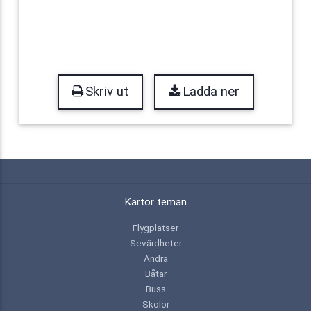
Skriv ut
Ladda ner
Kartor teman
Flygplatser
Sevärdheter
Andra
Båtar
Buss
Skolor