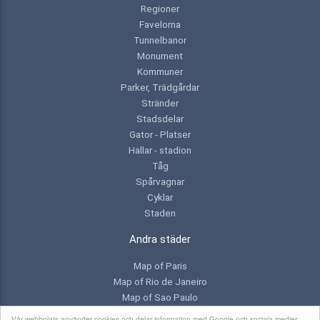
Regioner
Favelorna
Tunnelbanor
Monument
Kommuner
Parker, Trädgårdar
Stränder
Stadsdelar
Gator - Platser
Hallar - stadion
Tåg
Spårvagnar
Cyklar
Staden
Andra städer
Map of Paris
Map of Rio de Janeiro
Map of Sao Paulo
Map of Toronto
Vår webbplats använder cookies och delar information med Google och sociala medier