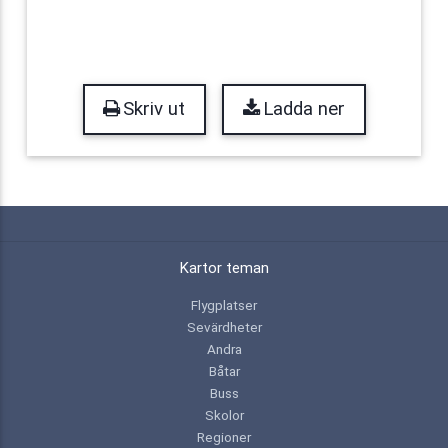
Skriv ut
Ladda ner
Kartor teman
Flygplatser
Sevärdheter
Andra
Båtar
Buss
Skolor
Regioner