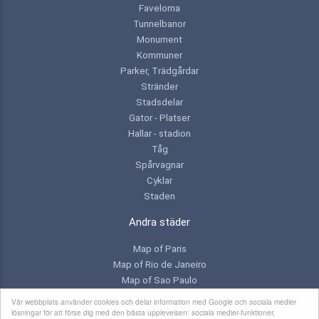
Favelorna
Tunnelbanor
Monument
Kommuner
Parker, Trädgårdar
Stränder
Stadsdelar
Gator - Platser
Hallar - stadion
Tåg
Spårvagnar
Cyklar
Staden
Andra städer
Map of Paris
Map of Rio de Janeiro
Map of Sao Paulo
Map of Toronto
Vår webbplats använder cookies och delar information med Google och sociala medier
lösningar för att förse dig med den bästa upplevelsen: sociala medier-funktioner,