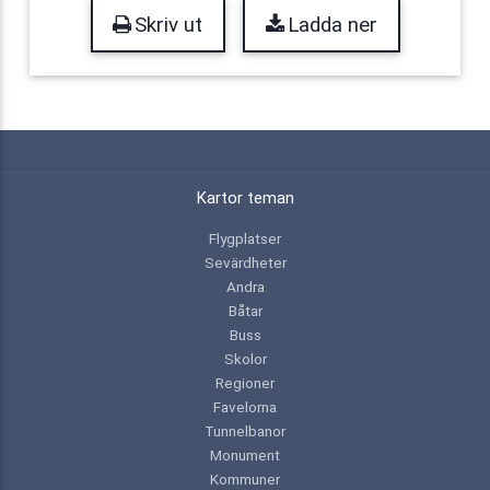
Skriv ut
Ladda ner
Kartor teman
Flygplatser
Sevärdheter
Andra
Båtar
Buss
Skolor
Regioner
Favelorna
Tunnelbanor
Monument
Kommuner