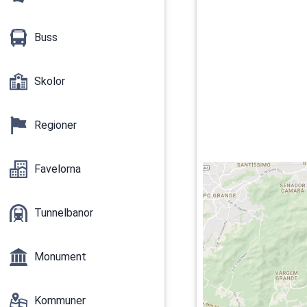
Buss
Skolor
Regioner
Favelorna
Tunnelbanor
Monument
Kommuner