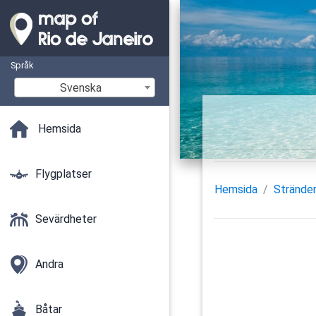
Språk
Svenska
Hemsida
Flygplatser
Hemsida
Strände
Sevärdheter
Andra
Båtar