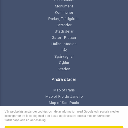
Monument
Kommuner
Parker, Trädgårdar
Stränder
Stadsdelar
Gator - Platser
Hallar - stadion
Tåg
Spårvagnar
Cyklar
Staden
Andra städer
Map of Paris
Map of Rio de Janeiro
Map of Sao Paulo
Map of Toronto
Vår webbplats använder cookies och delar information med Google och sociala medier
lösningar för att förse dig med den bästa upplevelsen: sociala medier-funktioner,
trafikanalys och ad anpassning.