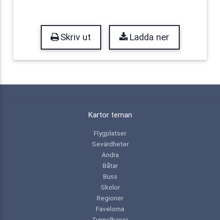
Skriv ut
Ladda ner
Kartor teman
Flygplatser
Sevärdheter
Andra
Båtar
Buss
Skolor
Regioner
Favelorna
Tunnelbanor