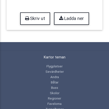
Skriv ut
Ladda ner
Kartor teman
Flygplatser
Sevärdheter
Andra
Båtar
Buss
Skolor
Regioner
Favelorna
Tunnelbanor