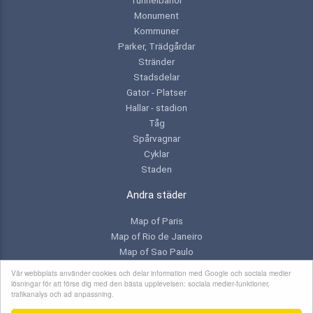
Monument
Kommuner
Parker, Trädgårdar
Stränder
Stadsdelar
Gator - Platser
Hallar - stadion
Tåg
Spårvagnar
Cyklar
Staden
Andra städer
Map of Paris
Map of Rio de Janeiro
Map of Sao Paulo
Map of Toronto
Vår webbplats använder cookies och delar information med Google och sociala medier
lösningar för att förse dig med den bästa upplevelsen: sociala medier-funktioner,
trafikanalys och ad anpassning.