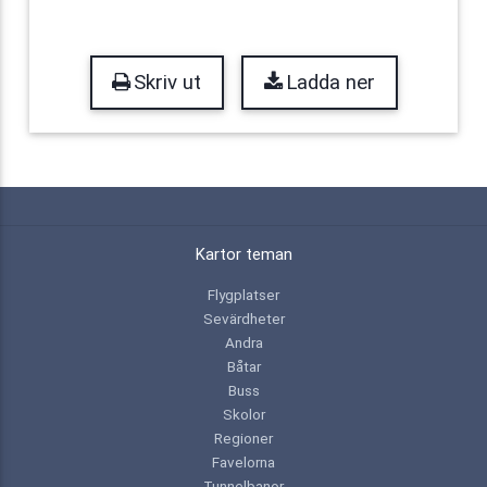
Skriv ut
Ladda ner
Kartor teman
Flygplatser
Sevärdheter
Andra
Båtar
Buss
Skolor
Regioner
Favelorna
Tunnelbanor