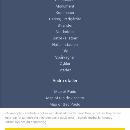
Monument
Kommuner
Parker, Trädgårdar
Stränder
Stadsdelar
Gator - Platser
Hallar - stadion
Tåg
Spårvagnar
Cyklar
Staden
Andra städer
Map of Paris
Map of Rio de Janeiro
Map of Sao Paulo
Map of Toronto
Vår webbplats använder cookies och delar information med Google och sociala medier
lösningar för att förse dig med den bästa upplevelsen: sociala medier-funktioner,
trafikanalys och ad anpassning.