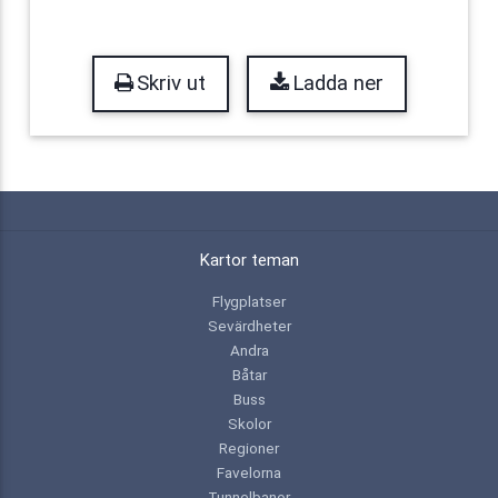
Skriv ut
Ladda ner
Kartor teman
Flygplatser
Sevärdheter
Andra
Båtar
Buss
Skolor
Regioner
Favelorna
Tunnelbanor