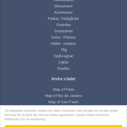
Monument
Kommuner
Parker, Trädgårdar
Stränder
Stadsdelar
Gator - Platser
Hallar - stadion
Tåg
Spårvagnar
Cyklar
Staden
Andra städer
Map of Paris
Map of Rio de Janeiro
Map of Sao Paulo
Map of Toronto
Vår webbplats använder cookies och delar information med Google och sociala medier
lösningar för att förse dig med den bästa upplevelsen: sociala medier-funktioner,
trafikanalys och ad anpassning.