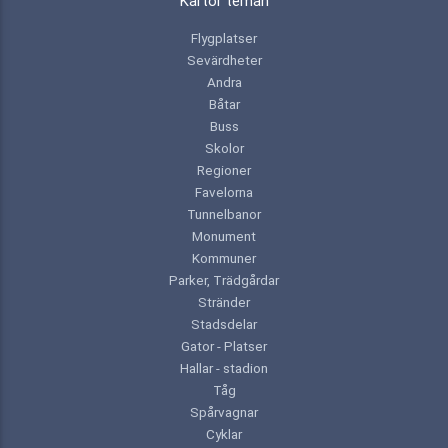
Kartor teman
Flygplatser
Sevärdheter
Andra
Båtar
Buss
Skolor
Regioner
Favelorna
Tunnelbanor
Monument
Kommuner
Parker, Trädgårdar
Stränder
Stadsdelar
Gator - Platser
Hallar - stadion
Tåg
Spårvagnar
Cyklar