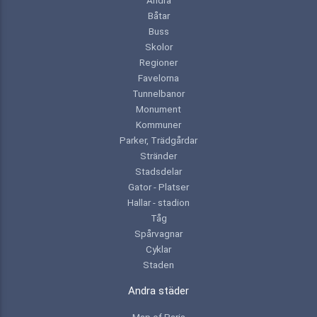
Båtar
Buss
Skolor
Regioner
Favelorna
Tunnelbanor
Monument
Kommuner
Parker, Trädgårdar
Stränder
Stadsdelar
Gator - Platser
Hallar - stadion
Tåg
Spårvagnar
Cyklar
Staden
Andra städer
Map of Paris